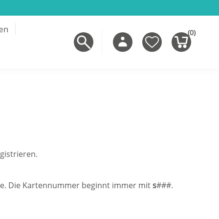
en
(0)
gistrieren.
eite. Die Kartennummer beginnt immer mit
s
###.